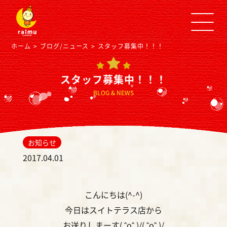
ホーム
ブログ/ニュース
スタッフ募集中！！！
スタッフ募集中！！！
BLOG & NEWS
お知らせ
2017.04.01
こんにちは(^-^)
今日はスイトテラス店から
お送りしまーす( ˆoˆ )/( ˆoˆ )/