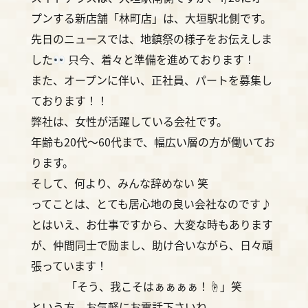
プンする新店舗「
林町店
」は、大垣駅北側です。
先日のニュースでは、地鎮祭の様子をお伝えしま
した
只今、着々と準備を進めております！
また、オープンに伴い、正社員、パートを募集し
ております！！
弊社は、女性が活躍している会社です。
年齢も20代～60代まで、幅広い層の方が働いてお
ります。
そして、何より、みんな辞めない 笑
ってことは、とても居心地の良い会社なのです♪
とはいえ、お仕事ですから、大変な時もあります
が、仲間同士で励まし、助け合いながら、日々頑
張っています！
「そう、我こそはぁぁぁぁ！☝️」笑
という方、お気軽にお電話下さいね。