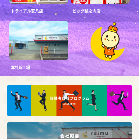
トライアル安八店
ビッグ輪之内店
本社&工場