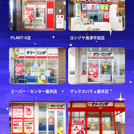
PLANT-6店
ヨシヅヤ海津平田店
スーパー・センター垂井店
マックスバリュ垂井店