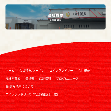
ホーム
会員特典/クーポン
コインランドリー
会社概要
後継者育成
価格表
店舗情報
ブログ&ニュース
EM天然洗剤について
コインランドリー空き状況確認(本今店)