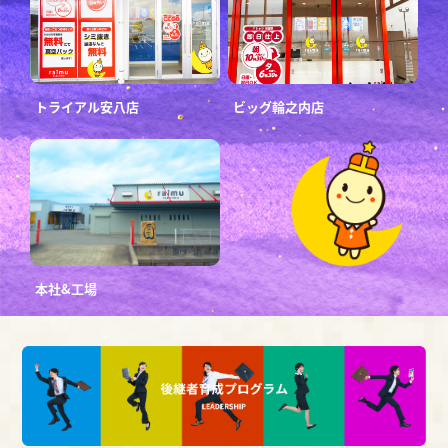
トライアル安八店
ビッグ輪之内店
本社&工場