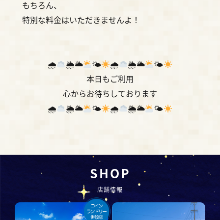
もちろん、
特別な料金はいただきませんよ！
🌧
🌦🌥
🌤
🌧
🌦🌥
🌤
本日もご利用
心からお待ちしております
🌧
🌦🌥
🌤
🌧
🌦🌥
🌤
SHOP
店舗情報