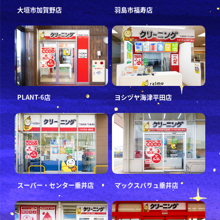
大垣市加賀野店
羽島市福寿店
PLANT-6店
ヨシヅヤ海津平田店
スーパー・センター垂井店
マックスバリュ垂井店