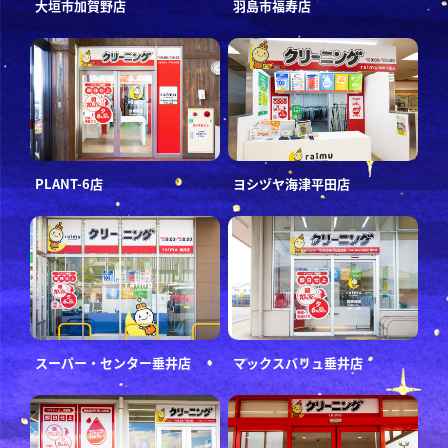
大垣市加賀野店
羽島市福寿店
PLANT-6店
ヨシヅヤ海津平田店
スーパー・センター垂井店
マックスバリュ垂井店