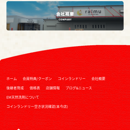
ホーム
会員特典/クーポン
コインランドリー
会社概要
後継者育成
価格表
店舗情報
ブログ&ニュース
EM天然洗剤について
コインランドリー空き状況確認(本今店)