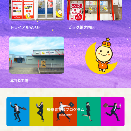
トライアル安八店
ビッグ輪之内店
本社&工場