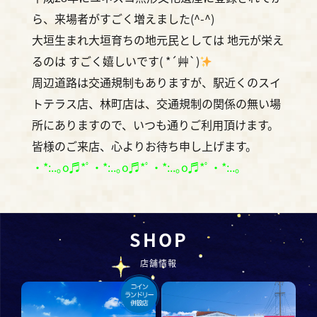
ら、来場者がすごく増えました(^-^)
大垣生まれ大垣育ちの地元民としては 地元が栄え
るのは すごく嬉しいです( *´艸`)
周辺道路は交通規制もありますが、駅近くのスイ
トテラス店、林町店は、交通規制の関係の無い場
所にありますので、いつも通りご利用頂けます。
皆様のご来店、心よりお待ち申し上げます。
・*:..｡o♬*ﾟ・*:..｡o♬*ﾟ・*:..｡o♬*ﾟ・*:..｡
SHOP
店舗情報