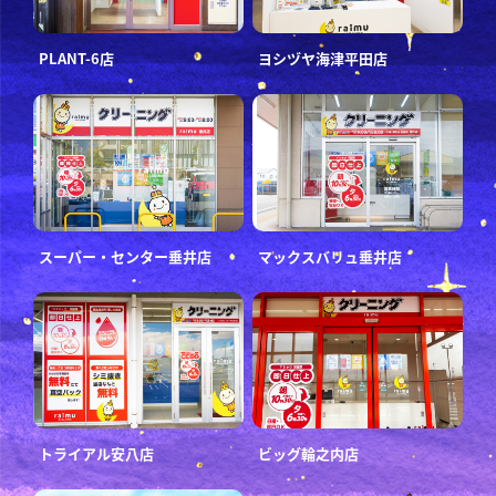
PLANT-6店
ヨシヅヤ海津平田店
スーパー・センター垂井店
マックスバリュ垂井店
トライアル安八店
ビッグ輪之内店