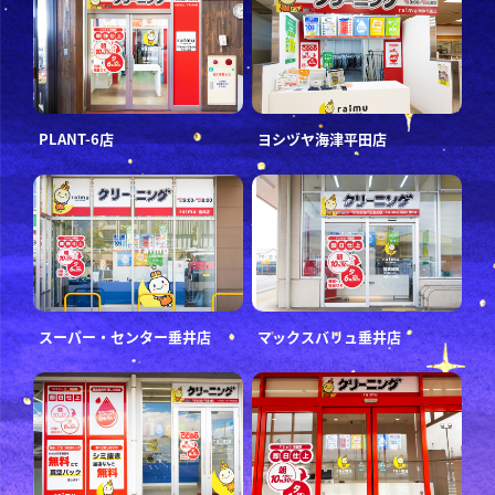
PLANT-6店
ヨシヅヤ海津平田店
スーパー・センター垂井店
マックスバリュ垂井店