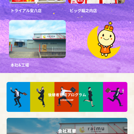
トライアル安八店
ビッグ輪之内店
本社&工場