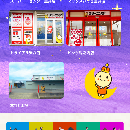
スーパー・センター垂井店
マックスバリュ垂井店
トライアル安八店
ビッグ輪之内店
本社&工場