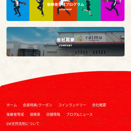
ホーム
会員特典/クーポン
コインランドリー
会社概要
後継者育成
価格表
店舗情報
ブログ&ニュース
EM天然洗剤について