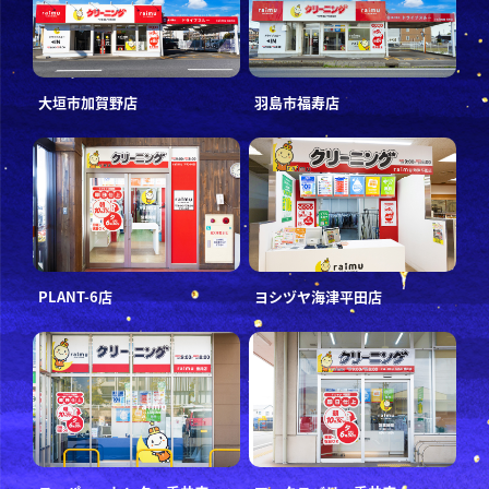
大垣市加賀野店
羽島市福寿店
PLANT-6店
ヨシヅヤ海津平田店