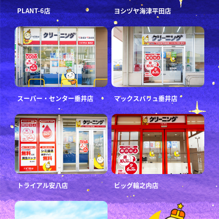
PLANT-6店
ヨシヅヤ海津平田店
スーパー・センター垂井店
マックスバリュ垂井店
トライアル安八店
ビッグ輪之内店