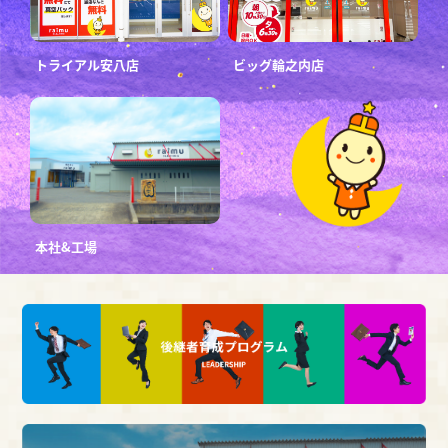
トライアル安八店
ビッグ輪之内店
本社&工場