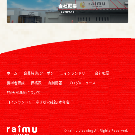
ホーム
会員特典/クーポン
コインランドリー
会社概要
後継者育成
価格表
店舗情報
ブログ&ニュース
EM天然洗剤について
コインランドリー空き状況確認(本今店)
© raimu cleaning All Rights Reserved.