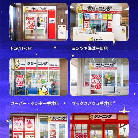
PLANT-6店
ヨシヅヤ海津平田店
スーパー・センター垂井店
マックスバリュ垂井店