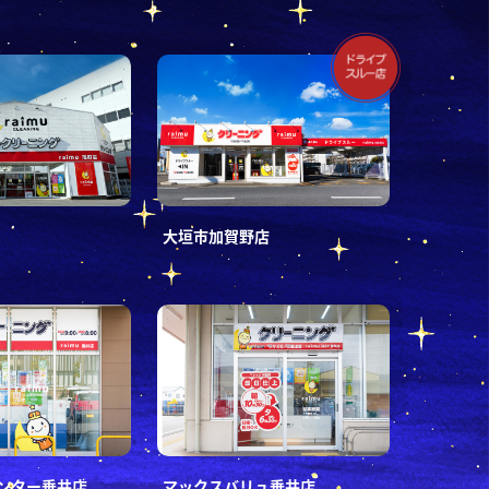
大垣市加賀野店
ンター垂井店
マックスバリュ垂井店