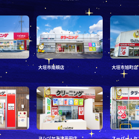
大垣市南頬店
大垣市旭町店
ヨシヅヤ海津平田店
スーパー・セ