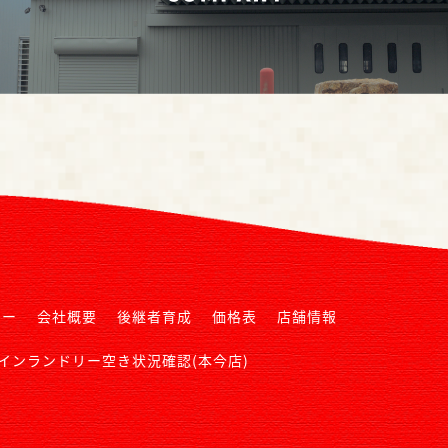
リー
会社概要
後継者育成
価格表
店舗情報
インランドリー空き状況確認(本今店)