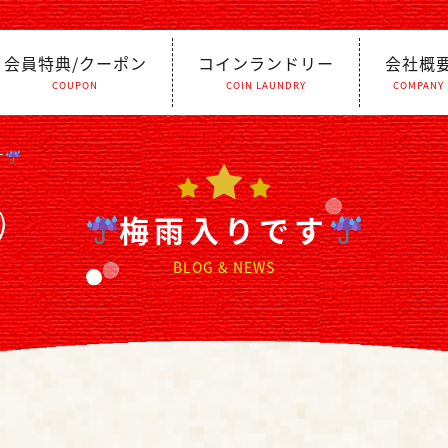
会員特典/クーポン
コインランドリー
会社概
COUPON
COIN LAUNDRY
COMPANY
す
梅雨入りです
BLOG & NEWS